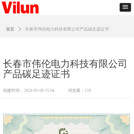
首页
ꄲ
长春市伟伦电力科技有限公司产品碳足迹证书
长春市伟伦电力科技有限公司
产品碳足迹证书
创建时间：
2024-05-09
15:04
浏览量：
159