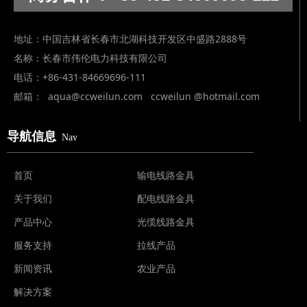
地址：中国吉林省长春市北湖科技开发区中盛路2888号
名称：长春市伟伦电力科技有限公司
电话：+86-431-84669696-111
邮箱： aqua@ccweilun.com ccweilun @hotmail.com
导航信息
Nav
首页
输电线路金具
关于我们
配电线路金具
产品中心
光缆线路金具
服务支持
拉线产品
新闻资讯
农业产品
解决方案