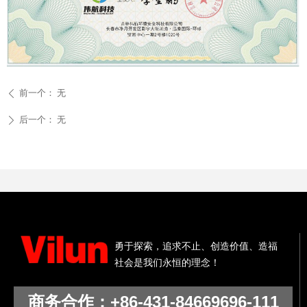
前一个：
无
ꄴ
后一个：
无
ꄲ
勇于探索，追求不止、创造价值、造福
社会是我们永恒的理念！
商务合作：+86-431-84669696-111